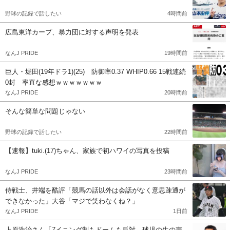
野球の記録で話したい
4時間前
広島東洋カープ、暴力団に対する声明を発表
なんJ PRIDE
19時間前
巨人・堀田(19年ドラ1)(25) 防御率0.37 WHIP0.66 15戦連続
0封 率直な感想ｗｗｗｗｗｗｗ
なんJ PRIDE
20時間前
そんな簡単な問題じゃない
野球の記録で話したい
22時間前
【速報】tuki.(17)ちゃん、家族で初ハワイの写真を投稿
なんJ PRIDE
23時間前
侍戦士、井端を酷評「競馬の話以外は会話がなく意思疎通が
できなかった」大谷「マジで笑わなくね？」
なんJ PRIDE
1日前
上原浩治さん「7イニング制もドームも反対。球児の生の声