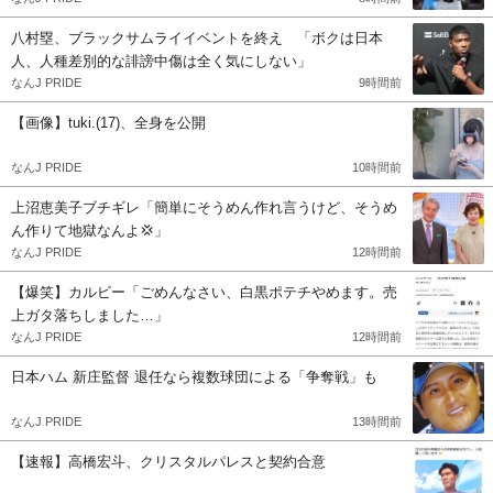
八村塁、ブラックサムライイベントを終え 「ボクは日本
人、人種差別的な誹謗中傷は全く気にしない」
なんJ PRIDE
9時間前
【画像】tuki.(17)、全身を公開
なんJ PRIDE
10時間前
上沼恵美子ブチギレ「簡単にそうめん作れ言うけど、そうめ
ん作りて地獄なんよ💢」
なんJ PRIDE
12時間前
【爆笑】カルビー「ごめんなさい、白黒ポテチやめます。売
上ガタ落ちしました…」
なんJ PRIDE
12時間前
日本ハム 新庄監督 退任なら複数球団による「争奪戦」も
なんJ PRIDE
13時間前
【速報】高橋宏斗、クリスタルパレスと契約合意