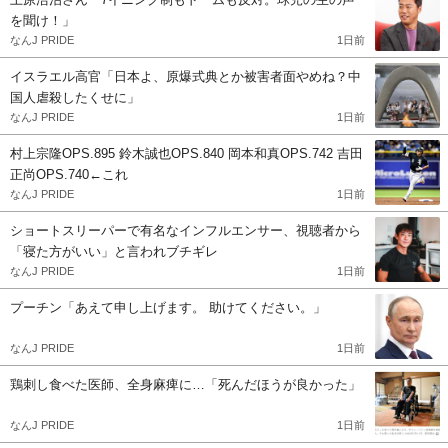
を聞け！」
なんJ PRIDE
1日前
イスラエル高官「日本よ、原爆式典とか被害者面やめね？中
国人虐殺したくせに」
なんJ PRIDE
1日前
村上宗隆OPS.895 鈴木誠也OPS.840 岡本和真OPS.742 吉田
正尚OPS.740←これ
なんJ PRIDE
1日前
ショートスリーパーで有名なインフルエンサー、視聴者から
「寝た方がいい」と言われブチギレ
なんJ PRIDE
1日前
プーチン「あえて申し上げます。 助けてください。」
なんJ PRIDE
1日前
鶏刺し食べた医師、全身麻痺に…「死んだほうが良かった」
なんJ PRIDE
1日前