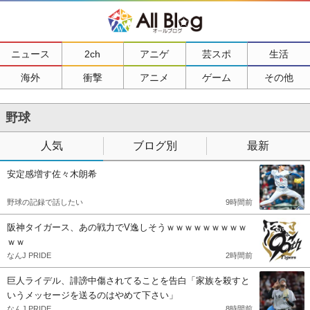
ニュース
2ch
アニゲ
芸スポ
生活
海外
衝撃
アニメ
ゲーム
その他
野球
人気
ブログ別
最新
安定感増す佐々木朗希
野球の記録で話したい
9時間前
阪神タイガース、あの戦力でV逸しそうｗｗｗｗｗｗｗｗｗ
ｗｗ
なんJ PRIDE
2時間前
巨人ライデル、誹謗中傷されてることを告白「家族を殺すと
いうメッセージを送るのはやめて下さい」
なんJ PRIDE
8時間前