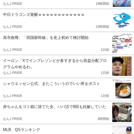
なんJ PRIDE
19時間前
中日ドラゴンズ覚醒ｗｗｗｗｗｗｗｗｗｗｗｗ
なんJ PRIDE
22時間前
高市政権、「四国新幹線」を史上初めて検討開始
なんJ PRIDE
1日前
イーロン「Xでインプレゾンビが多すぎるから収益分配プロ
グラムやめるわ」
なんJ PRIDE
1日前
シャウエッセン公式、またこういうのでいい丼をポスト
なんJ PRIDE
1日前
赤ちゃんをゴミ箱に捨てた女、パパ活で8回も妊娠していた
なんJ PRIDE
3時間前
MLB、QSランキング