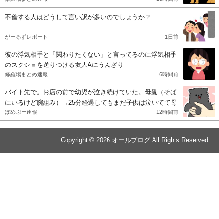
不倫する人はどうして言い訳が多いのでしょうか？
がーるずレポート
1日前
彼の浮気相手と「関わりたくない」と言ってるのに浮気相手
のスクショを送りつける友人Aにうんざり
修羅場まとめ速報
6時間前
バイト先で。お店の前で幼児が泣き続けていた。母親（そば
にいるけど腕組み）→25分経過してもまだ子供は泣いてて母
は腕組み。私「赤ちゃん、咳してますけど大丈夫です？」→
ぽめぷー速報
12時間前
すると
Copyright © 2026
オールブログ
All Rights Reserved.