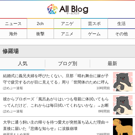
ニュース
2ch
アニゲ
芸スポ
生活
海外
衝撃
アニメ
ゲーム
その他
修羅場
人気
ブログ別
最新
結婚式に義兄夫婦を呼びたくない。旦那「晴れ舞台に嫁が子
守で疲労するのが目に見えてる」周り「世間体のために呼ん
だ方がいい」私（私の気持ちに従う？旦那の体裁のためにも
ぽめぷー速報
10時間前
呼ぶ？）
彼からプロポーズ「風呂あがりはいつも母親に体拭いてもら
ってんだけど、これからは毎日拭いてくれないかな」→お断
りしてお別れをしたら、アド変してロミオメールが来た
ぽめぷー速報
8時間前
大学に通う飼い主の帰りを待つ愛犬が突然落ち込んだ理由⇒
直後に届いた『悲痛な知らせ』に涙腺崩壊
修羅場まとめ速報
15時間前